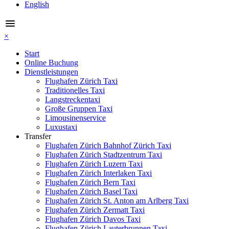
English
menu
×
Start
Online Buchung
Dienstleistungen
Flughafen Zürich Taxi
Traditionelles Taxi
Langstreckentaxi
Große Gruppen Taxi
Limousinenservice
Luxustaxi
Transfer
Flughafen Zürich Bahnhof Zürich Taxi
Flughafen Zürich Stadtzentrum Taxi
Flughafen Zürich Luzern Taxi
Flughafen Zürich Interlaken Taxi
Flughafen Zürich Bern Taxi
Flughafen Zürich Basel Taxi
Flughafen Zürich St. Anton am Arlberg Taxi
Flughafen Zürich Zermatt Taxi
Flughafen Zürich Davos Taxi
Flughafen Zürich Lauterbrunnen Taxi