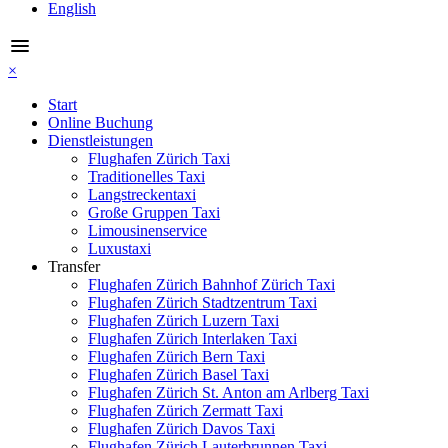
English
menu
×
Start
Online Buchung
Dienstleistungen
Flughafen Zürich Taxi
Traditionelles Taxi
Langstreckentaxi
Große Gruppen Taxi
Limousinenservice
Luxustaxi
Transfer
Flughafen Zürich Bahnhof Zürich Taxi
Flughafen Zürich Stadtzentrum Taxi
Flughafen Zürich Luzern Taxi
Flughafen Zürich Interlaken Taxi
Flughafen Zürich Bern Taxi
Flughafen Zürich Basel Taxi
Flughafen Zürich St. Anton am Arlberg Taxi
Flughafen Zürich Zermatt Taxi
Flughafen Zürich Davos Taxi
Flughafen Zürich Lauterbrunnen Taxi