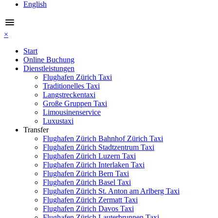
English
menu
×
Start
Online Buchung
Dienstleistungen
Flughafen Zürich Taxi
Traditionelles Taxi
Langstreckentaxi
Große Gruppen Taxi
Limousinenservice
Luxustaxi
Transfer
Flughafen Zürich Bahnhof Zürich Taxi
Flughafen Zürich Stadtzentrum Taxi
Flughafen Zürich Luzern Taxi
Flughafen Zürich Interlaken Taxi
Flughafen Zürich Bern Taxi
Flughafen Zürich Basel Taxi
Flughafen Zürich St. Anton am Arlberg Taxi
Flughafen Zürich Zermatt Taxi
Flughafen Zürich Davos Taxi
Flughafen Zürich Lauterbrunnen Taxi