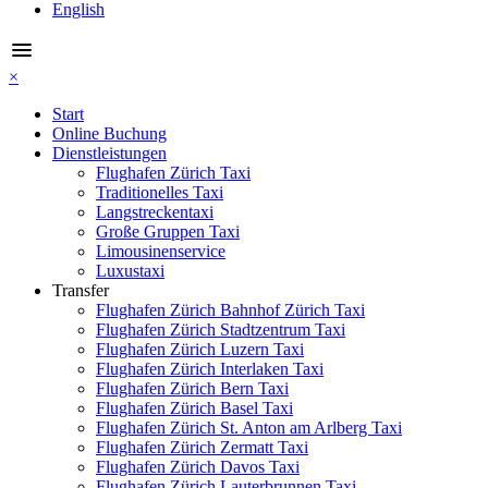
English
menu
×
Start
Online Buchung
Dienstleistungen
Flughafen Zürich Taxi
Traditionelles Taxi
Langstreckentaxi
Große Gruppen Taxi
Limousinenservice
Luxustaxi
Transfer
Flughafen Zürich Bahnhof Zürich Taxi
Flughafen Zürich Stadtzentrum Taxi
Flughafen Zürich Luzern Taxi
Flughafen Zürich Interlaken Taxi
Flughafen Zürich Bern Taxi
Flughafen Zürich Basel Taxi
Flughafen Zürich St. Anton am Arlberg Taxi
Flughafen Zürich Zermatt Taxi
Flughafen Zürich Davos Taxi
Flughafen Zürich Lauterbrunnen Taxi